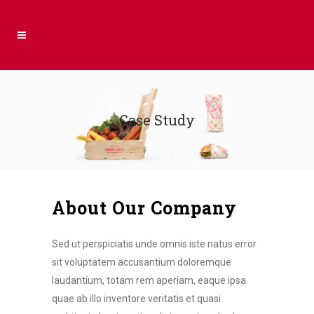
Case Study
About Our Company
Sed ut perspiciatis unde omnis iste natus error
sit voluptatem accusantium doloremque
laudantium, totam rem aperiam, eaque ipsa
quae ab illo inventore veritatis et quasi